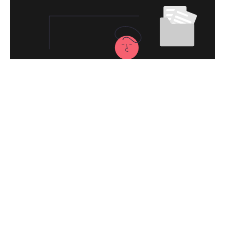
永久免费使用
现在下载魔法上网加速器VPN，每日签到即
可获得免费时长，快去体验科学上网吧！
下载魔法上网加速器VPNApp